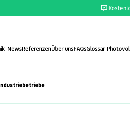
Kostenl
aik-News
Referenzen
Über uns
FAQs
Glossar Photovol
ndustriebetriebe