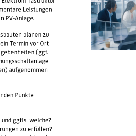
 Elektroinfrastruktur
ementare Leistungen
en PV-Anlage.
sbauten planen zu
ein Termin vor Ort
egebenheiten (ggf.
nungsschaltanlage
gen) aufgenommen
henden Punkte
 und ggfls. welche?
rungen zu erfüllen?