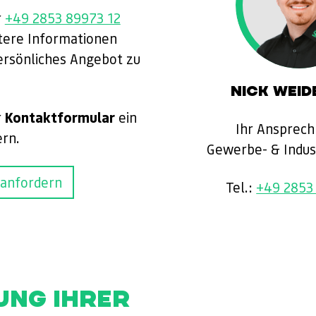
r
+49 2853 89973 12
tere Informationen
persönliches Angebot zu
NICK WEI
Kontaktformular
r
ein
Ihr Ansprech
rn.
Gewerbe- & Indus
 anfordern
Tel.:
+49 2853
UNG IHRER