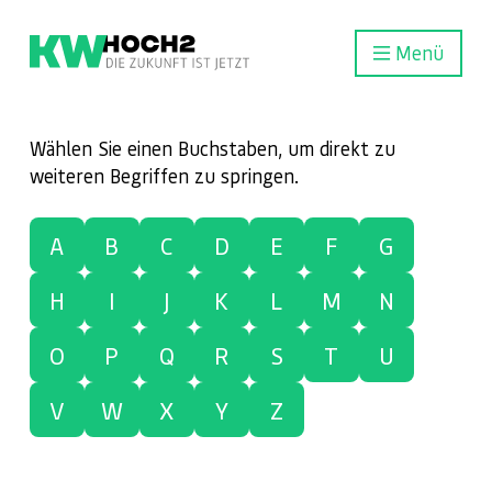
Menü
Wählen Sie einen Buchstaben, um direkt zu
weiteren Begriffen zu springen.
A
B
C
D
E
F
G
H
I
J
K
L
M
N
O
P
Q
R
S
T
U
V
W
X
Y
Z