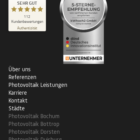
SEHR GUT
kWhoch2
SEHR GUT
112
%
100
Kundenbewertungen
Empfehlungen auf
Authentizität
ProvenExpert.com
5,00
/
4,99
29
83
Bewertungen auf
1
Bewertungen von
ProvenExpert.com
anderen Quelle
Über uns
Blick aufs ProvenExpert-Profil werfen
Referenzen
17.07.2026
Photovoltaik Leistungen
Karriere
Kontakt
Städte
Photovoltaik Bochum
Photovoltaik Bottrop
Photovoltaik Dorsten
Photovoltaik Duisburg