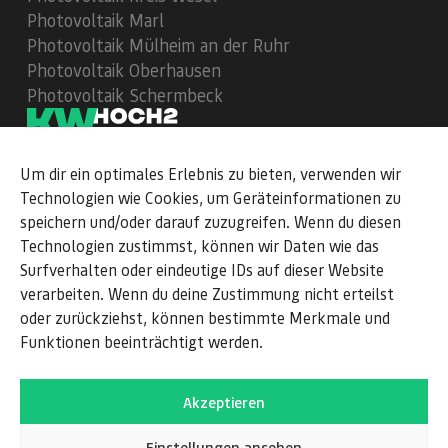
Photovoltaik Marl
Photovoltaik Mülheim an der Ruhr
Photovoltaik Oberhausen
Photovoltaik Schermbeck
Um dir ein optimales Erlebnis zu bieten, verwenden wir
112
Bewertungen auf ProvenExpert.com
Technologien wie Cookies, um Geräteinformationen zu
speichern und/oder darauf zuzugreifen. Wenn du diesen
Technologien zustimmst, können wir Daten wie das
kWhoch2
Surfverhalten oder eindeutige IDs auf dieser Website
verarbeiten. Wenn du deine Zustimmung nicht erteilst
Facebook
oder zurückziehst, können bestimmte Merkmale und
Instagram
Funktionen beeinträchtigt werden.
Theme wählen
Akzeptieren
AGB
Impressum
Einstellungen ansehen