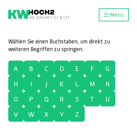
Menü
Wählen Sie einen Buchstaben, um direkt zu
weiteren Begriffen zu springen.
A
B
C
D
E
F
G
H
I
J
K
L
M
N
O
P
Q
R
S
T
U
V
W
X
Y
Z