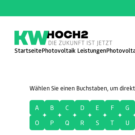
Startseite
Photovoltaik Leistungen
Photovolt
Wählen Sie einen Buchstaben, um direkt
A
B
C
D
E
F
G
O
P
Q
R
S
T
U