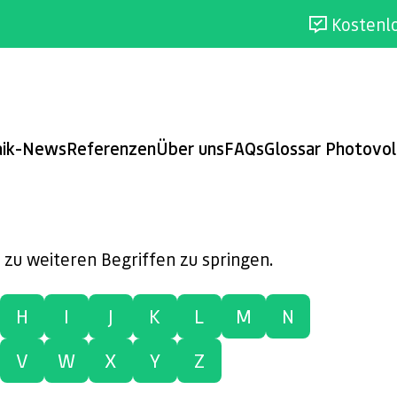
Kostenl
aik-News
Referenzen
Über uns
FAQs
Glossar Photovol
 zu weiteren Begriffen zu springen.
H
I
J
K
L
M
N
V
W
X
Y
Z