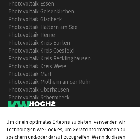
Photovoltaik Essen
Photovoltaik Gelsenkirchen
Photovoltaik Gladbeck
Photovoltaik Haltern am See
Photovoltaik Herne
Photovoltaik Kreis Borken
Photovoltaik Kreis Coesfeld
Photovoltaik Kreis Recklinghausen
Photovoltaik Kreis Wesel
Photovoltaik Marl
Photovoltaik Mülheim an der Ruhr
Photovoltaik Oberhausen
Photovoltaik Schermbeck
Um dir ein optimales Erlebnis zu bieten, verwenden wir
112
Bewertungen auf ProvenExpert.com
Technologien wie Cookies, um Geräteinformationen zu
speichern und/oder darauf zuzugreifen. Wenn du diesen