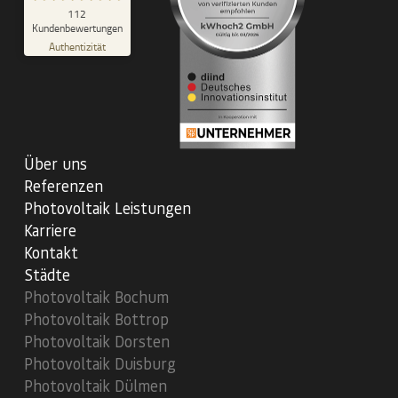
SEHR GUT
112
%
100
Kundenbewertungen
Empfehlungen auf
Authentizität
ProvenExpert.com
5,00
/
4,99
29
83
Bewertungen auf
1
Bewertungen von
ProvenExpert.com
anderen Quelle
Über uns
Blick aufs ProvenExpert-Profil werfen
Referenzen
17.07.2026
Photovoltaik Leistungen
Karriere
Kontakt
Städte
Photovoltaik Bochum
Photovoltaik Bottrop
Photovoltaik Dorsten
Photovoltaik Duisburg
Photovoltaik Dülmen