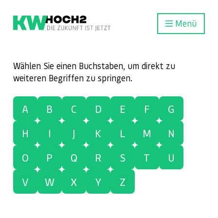
Menü
Wählen Sie einen Buchstaben, um direkt zu
weiteren Begriffen zu springen.
A
B
C
D
E
F
G
H
I
J
K
L
M
N
O
P
Q
R
S
T
U
V
W
X
Y
Z