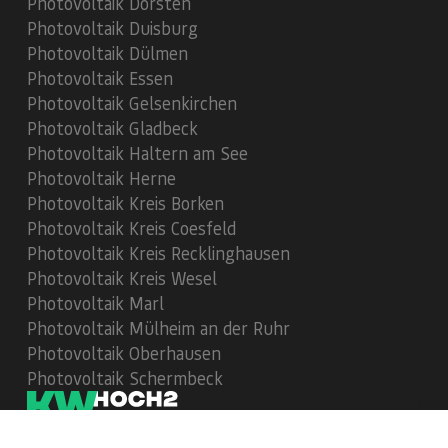
Photovoltaik Dorsten
Photovoltaik Duisburg
Photovoltaik Dülmen
Photovoltaik Essen
Photovoltaik Gelsenkirchen
Photovoltaik Gladbeck
Photovoltaik Haltern am See
Photovoltaik Herne
Photovoltaik Kreis Borken
Photovoltaik Kreis Coesfeld
Photovoltaik Kreis Recklinghausen
Photovoltaik Kreis Wesel
Photovoltaik Marl
Photovoltaik Mülheim an der Ruhr
Photovoltaik Oberhausen
Photovoltaik Schermbeck