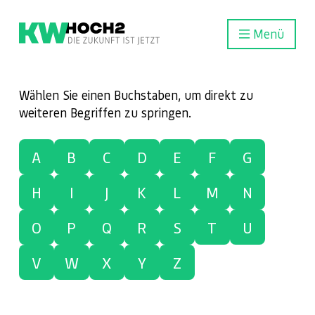
Menü
Wählen Sie einen Buchstaben, um direkt zu
weiteren Begriffen zu springen.
A
B
C
D
E
F
G
H
I
J
K
L
M
N
O
P
Q
R
S
T
U
V
W
X
Y
Z